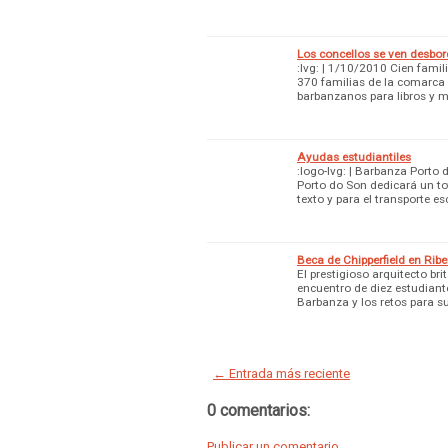
Los concellos se ven desbor
:lvg: | 1/10/2010 Cien fami
370 familias de la comarca 
barbanzanos para libros y m
Ayudas estudiantiles
:logo-lvg: | Barbanza Porto 
Porto do Son dedicará un to
texto y para el transporte e
Beca de Chipperfield en Ribe
El prestigioso arquitecto b
encuentro de diez estudiante
Barbanza y los retos para s
← Entrada más reciente
0 comentarios:
Publicar un comentario