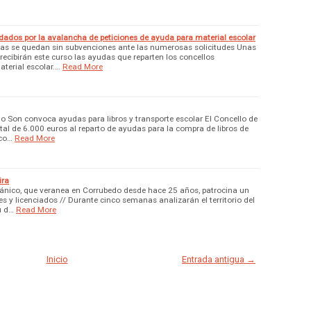
dados por la avalancha de peticiones de ayuda para material escolar
lias se quedan sin subvenciones ante las numerosas solicitudes Unas
recibirán este curso las ayudas que reparten los concellos
aterial escolar.…
Read More
do Son convoca ayudas para libros y transporte escolar El Concello de
tal de 6.000 euros al reparto de ayudas para la compra de libros de
sco…
Read More
ira
ritánico, que veranea en Corrubedo desde hace 25 años, patrocina un
s y licenciados // Durante cinco semanas analizarán el territorio del
u d…
Read More
Inicio
Entrada antigua →