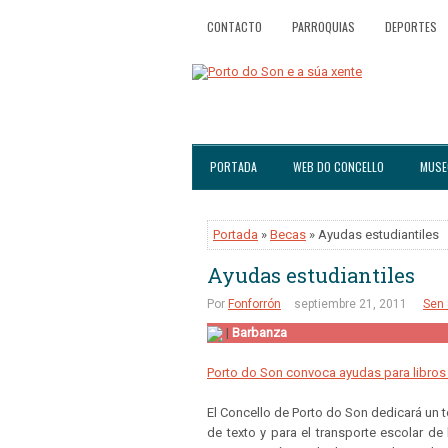
CONTACTO
PARROQUIAS
DEPORTES
PORTADA
WEB DO CONCELLO
MUSE
Portada
»
Becas
» Ayudas estudiantiles
Ayudas estudiantiles
Por
Fonforrón
septiembre 21, 2011
Sen
|
Barbanza
Porto do Son convoca ayudas para libros 
El Concello de Porto do Son dedicará un t
de texto y para el transporte escolar de