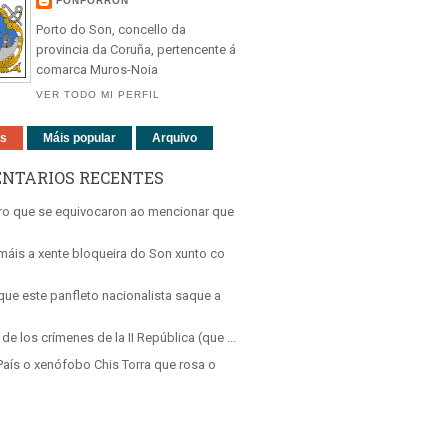
FONFORRÓN
Porto do Son, concello da
provincia da Coruña, pertencente á
comarca Muros-Noia
VER TODO MI PERFIL
ns
Máis popular
Arquivo
NTARIOS RECENTES
aro que se equivocaron ao mencionar que
máis a xente bloqueira do Son xunto co
que este panfleto nacionalista saque a
o de los crímenes de la II República (que ...
País o xenófobo Chis Torra que rosa o