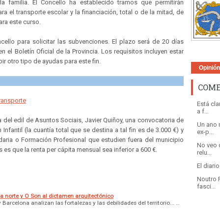
a familia. El Concello ha establecido tramos que permitirán
a el transporte escolar y la financiación, total o de la mitad, de
ara este curso.
cello para solicitar las subvenciones. El plazo será de 20 días
n el Boletín Oficial de la Provincia. Los requisitos incluyen estar
 otro tipo de ayudas para este fin.
Opinió
COME
transporte
Está cl
a f...
 del edil de Asuntos Sociais, Javier Quiñoy, una convocatoria de
Un ano 
nfantil (la cuantía total que se destina a tal fin es de 3.000 €) y
ex-p...
aria o Formación Profesional que estudien fuera del municipio
No veo 
 es que la renta per cápita mensual sea inferior a 600 €.
relu...
El diari
Noutro 
fasci...
a norte y O Son al dictamen arquitectónico
Barcelona analizan las fortalezas y las debilidades del territorio... …