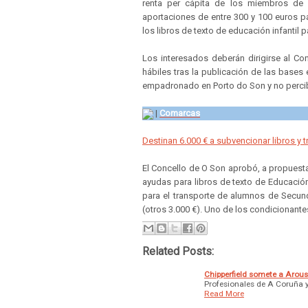
renta per cápita de los miembros de l
aportaciones de entre 300 y 100 euros par
los libros de texto de educación infantil p
Los interesados deberán dirigirse al Con
hábiles tras la publicación de las bases e
empadronado en Porto do Son y no percibir
|
Comarcas
Destinan 6.000 € a subvencionar libros y 
El Concello de O Son aprobó, a propuesta
ayudas para libros de texto de Educación I
para el transporte de alumnos de Secund
(otros 3.000 €). Uno de los condicionantes
Related Posts:
Chipperfield somete a Arous
Profesionales de A Coruña y 
Read More